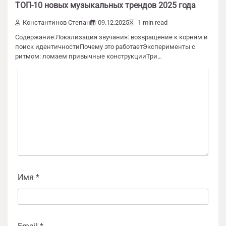
ТОП-10 новых музыкальных трендов 2025 года
Ваш адрес email не будет опубликован.
Обязательные поля помечены
*
Константинов Степан
09.12.2025
1 min read
Содержание:Локализация звучания: возвращение к корням и
Комментарий
*
поиск идентичностиПочему это работаетЭксперименты с
ритмом: ломаем привычные конструкцииТри…
Имя
*