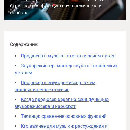
берет на себя функцию звукорежиссера и
наоборо…
Содержание:
Продюсер в музыке: кто это и зачем нужен
Звукорежиссер: мастер звука и технических
деталей
Продюсер и звукорежиссер: в чем
принципиальное отличие
Когда продюсер берет на себя функцию
звукорежиссера и наоборот
Таблица: сравнение основных функций
Кто важнее для музыки: рассуждения и