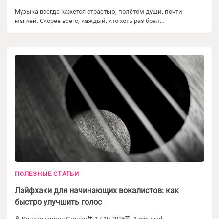
Музыка всегда кажется страстью, полётом души, почти
магией. Скорее всего, каждый, кто хоть раз брал…
ПОЛЕЗНЫЕ СТАТЬИ
Добавить комментарий
Лайфхаки для начинающих вокалистов: как
быстро улучшить голос
Ваш адрес email не будет опубликован.
Константинов Степан
17.10.2025
1 min read