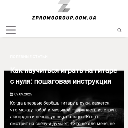
Skip
to
content
ПОЛЕЗНЫЕ СТАТЬИ
Как научиться играть на гитаре
с нуля: пошаговая инструкция
09.09.2025
Когда впервые берёшь гитару в руки, кажется,
что между тобой и музыкой — пропасть из струн,
аккордов и непослушных пальцев. Кто-то
смотрит на сцену и думает: «Это не для меня, не