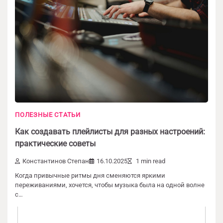
ПОЛЕЗНЫЕ СТАТЬИ
Добавить комментарий
Как создавать плейлисты для разных настроений:
Ваш адрес email не будет опубликован.
практические советы
Обязательные поля помечены
*
Константинов Степан
16.10.2025
1 min read
Когда привычные ритмы дня сменяются яркими
Комментарий
*
переживаниями, хочется, чтобы музыка была на одной волне
с…