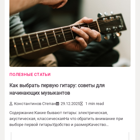
ПОЛЕЗНЫЕ СТАТЬИ
Добавить комментарий
Как выбрать первую гитару: советы для
Ваш адрес email не будет опубликован.
начинающих музыкантов
Обязательные поля помечены
*
Константинов Степан
29.12.2025
1 min read
Содержание:Какие бывают гитары: электрическая,
Комментарий
*
акустическая, классическаяНа что обратить внимание при
выборе первой гитарыУдобство и размерКачество…