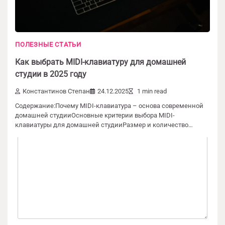
ПОЛЕЗНЫЕ СТАТЬИ
Добавить комментарий
Как выбрать MIDI-клавиатуру для домашней
Ваш адрес email не будет опубликован.
студии в 2025 году
Обязательные поля помечены
*
Константинов Степан
24.12.2025
1 min read
Содержание:Почему MIDI-клавиатура – основа современной
Комментарий
*
домашней студииОсновные критерии выбора MIDI-
клавиатуры для домашней студииРазмер и количество…