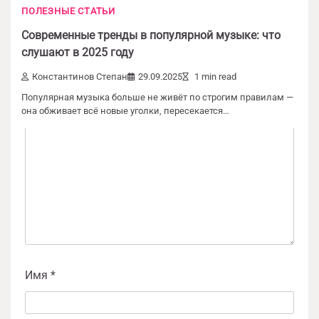
Добавить комментарий
ПОЛЕЗНЫЕ СТАТЬИ
Современные тренды в популярной музыке: что
Ваш адрес email не будет опубликован.
слушают в 2025 году
Обязательные поля помечены
*
Константинов Степан
29.09.2025
1 min read
Комментарий
*
Популярная музыка больше не живёт по строгим правилам —
она обживает всё новые уголки, пересекается…
Имя
*