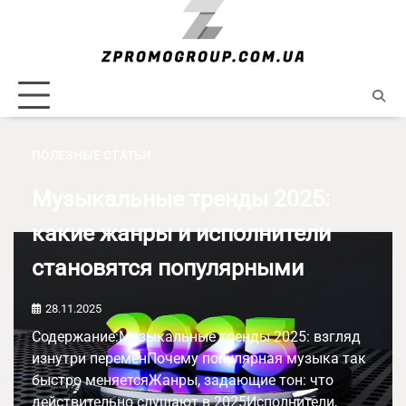
Skip
to
content
ПОЛЕЗНЫЕ СТАТЬИ
Музыкальные тренды 2025:
какие жанры и исполнители
становятся популярными
28.11.2025
Содержание:Музыкальные тренды 2025: взгляд
изнутри переменПочему популярная музыка так
быстро меняетсяЖанры, задающие тон: что
действительно слушают в 2025Исполнители,