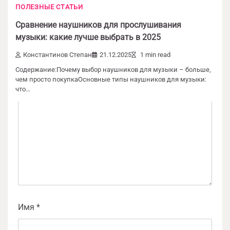
ПОЛЕЗНЫЕ СТАТЬИ
Добавить комментарий
Сравнение наушников для прослушивания
Ваш адрес email не будет опубликован.
музыки: какие лучше выбрать в 2025
Обязательные поля помечены
*
Константинов Степан
21.12.2025
1 min read
Содержание:Почему выбор наушников для музыки – больше,
Комментарий
*
чем просто покупкаОсновные типы наушников для музыки:
что…
Имя
*