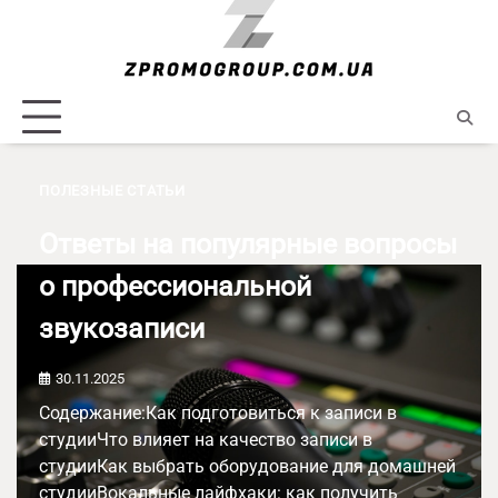
Skip
to
content
ПОЛЕЗНЫЕ СТАТЬИ
Ответы на популярные вопросы
о профессиональной
звукозаписи
30.11.2025
Содержание:Как подготовиться к записи в
студииЧто влияет на качество записи в
студииКак выбрать оборудование для домашней
студииВокальные лайфхаки: как получить