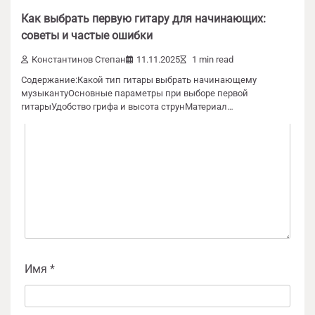
Добавить комментарий
Как выбрать первую гитару для начинающих:
Ваш адрес email не будет опубликован.
советы и частые ошибки
Обязательные поля помечены
*
Константинов Степан
11.11.2025
1 min read
Содержание:Какой тип гитары выбрать начинающему
Комментарий
*
музыкантуОсновные параметры при выборе первой
гитарыУдобство грифа и высота струнМатериал…
Имя
*