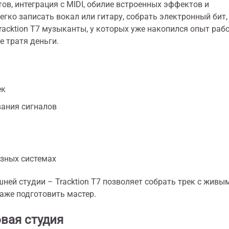
ов, интеграция с MIDI, обилие встроенных эффектов и
гко записать вокал или гитару, собрать электронный бит,
acktion T7 музыканты, у которых уже накопился опыт раб
 тратя деньги.
ек
ания сигналов
азных системах
ей студии – Tracktion T7 позволяет собрать трек с живы
аже подготовить мастер.
вая студия