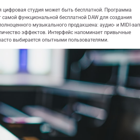
ая цифровая студия может быть бесплатной. Программа
ют самой функциональной бесплатной DAW для создания
полноценного музыкального продакшена: аудио- и MIDI-зап
оличество эффектов. Интерфейс напоминает привычные
 часто выбирается опытными пользователями.