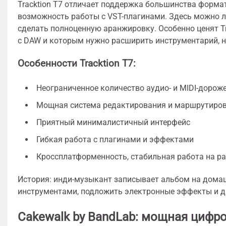
Tracktion T7 отличает поддержка большинства формат
возможность работы с VST-плагинами. Здесь можно ле
сделать полноценную аранжировку. Особенно ценят Tr
с DAW и которым нужно расширить инструментарий, не
Особенности Tracktion T7:
Неограниченное количество аудио- и MIDI-дорож
Мощная система редактирования и маршрутиров
Приятный минималистичный интерфейс
Гибкая работа с плагинами и эффектами
Кроссплатформенность, стабильная работа на р
История: инди-музыкант записывает альбом на домашн
инструментами, подложить электронные эффекты и д
Cakewalk by BandLab: мощная цифро