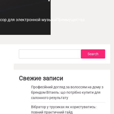
нсор для электронной музыкиПреимущества
Search
Search
Свежие записи
Професійний догляд за волоссям на дому з
брендом Вітаель: що потрібно купити для
салонного результату
Вібратор у трусиках як користуватись:
повний практичний гайд