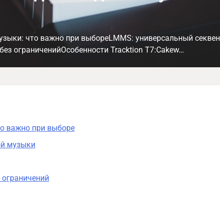
узыки: что важно при выбореLMMS: универсальный секве
без ограниченийОсобенности Tracktion T7:Cakew…
о важно при выборе
ой музыки
з ограничений