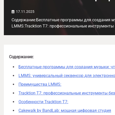
17.11.2025
Содержание:Бесплатные программы для создания м
LMMS:Tracktion T7: профессиональные инструменты 
Содержание:
Бесплатные программы для создания музыки: чт
LMMS: универсальный секвенсор для электронн
Преимущества LMMS:
Tracktion T7: профессиональные инструменты бе
Особенности Tracktion T7:
Cakewalk by BandLab: мощная цифровая студия