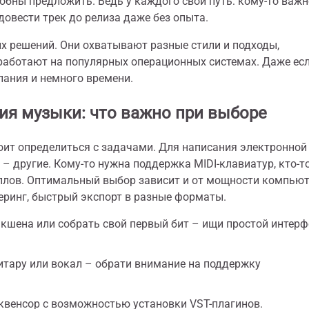
обны предложить. Ведь у каждого свой путь: кому-то важн
 довести трек до релиза даже без опыта.
ых решений. Они охватывают разные стили и подходы,
аботают на популярных операционных системах. Даже есл
лания и немного времени.
я музыки: что важно при выборе
оит определиться с задачами. Для написания электронной
– другие. Кому-то нужна поддержка MIDI-клавиатур, кто-т
плов. Оптимальный выбор зависит и от мощности компьют
еринг, быстрый экспорт в разные форматы.
кшена или собрать свой первый бит – ищи простой интерф
итару или вокал – обрати внимание на поддержку
квенсор с возможностью установки VST-плагинов.