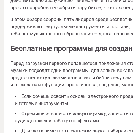
действительно заслуживают внимания, и что они спос
просто попробовать собрать пару битов, кто-то хочет
В этом обзоре собраны пять лидеров среди бесплатн
поддерживают виртуальные инструменты и плагины, р
тебя нет музыкального образования – достаточно же
Бесплатные программы для создани
Перед загрузкой первого попавшегося приложения ст
музыки подходят одни программы, для записи вокала 
предпочтет интуитивный интерфейс и библиотеку сэм
и от желаемых функций: аранжировка, сведение, маст
Если хочешь освоить основы электронного прода
и готовые инструменты.
Стремишься написать живую музыку, записать г
аудиодорожек и работу с эффектами.
Для экспериментов с синтезом звука выбирай се