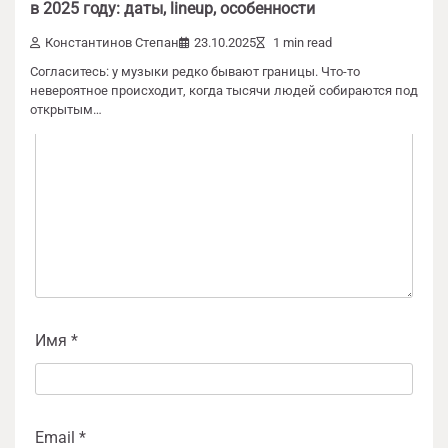
Ваш адрес email не будет опубликован.
в 2025 году: даты, lineup, особенности
Обязательные поля помечены
*
Константинов Степан
23.10.2025
1 min read
Согласитесь: у музыки редко бывают границы. Что-то
Комментарий
*
невероятное происходит, когда тысячи людей собираются под
открытым…
Имя
*
Email
*