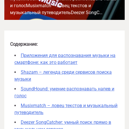
и голосMusixmatch – ловец текстов и
музыкальный путеводительDeezer SongC…
Содержание:
Приложения для распознавания музыки на
смартфоне: как это работает
Shazam – легенда среди сервисов поиска
музыки
SoundHound: умение распознавать напев и
голос
Musixmatch – ловец текстов и музыкальный
путеводитель
Deezer SongCatcher: умный поиск прямо в