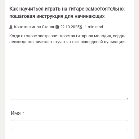
Как научиться играть на гитаре самостоятельно:
Ваш адрес email не будет опубликован.
пошаговая инструкция для начинающих
Обязательные поля помечены
*
Константинов Степан
22.10.2025
1 min read
Комментарий
*
Когда в голове застревает простая гитарная мелодия, сердце
неожиданно начинает стучать в такт аккордовой пульсации.…
Имя
*